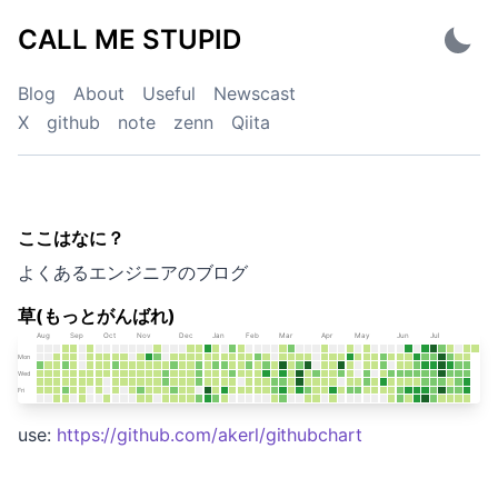
Skip
CALL ME STUPID
to
content
Blog
About
Useful
Newscast
X
github
note
zenn
Qiita
ここはなに？
CALL ME STUPID
よくあるエンジニアのブログ
草(もっとがんばれ)
use:
https://github.com/akerl/githubchart