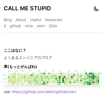
Skip
CALL ME STUPID
to
content
Blog
About
Useful
Newscast
X
github
note
zenn
Qiita
ここはなに？
CALL ME STUPID
よくあるエンジニアのブログ
草(もっとがんばれ)
use:
https://github.com/akerl/githubchart