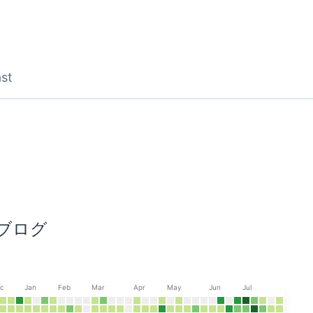
st
D
ブログ