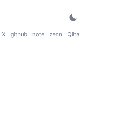
X
github
note
zenn
Qiita